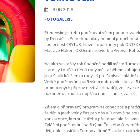
16.06.2026
FOTOGALERIE
Především je třeba poděkovat všem podporovatelům,
by Den dětí s Ponorkou nikdy nemohl proběhnout 
společnost CRYTUR, hlavními partnery pak ONTEX CZ 
Matrace Haken, OXOcraft network a Pivovar Roho
Na akci se každý rok finančně podílí město Turnov
starosty i dalších členů rady města během zahájení
Jitka Skalická, členka rady LK pro školství, mládež 
Veliké poděkování patří všem dobrovolníkům z 15 t
promočených příprav neztráceli naději, že se akce u
nakonec ustrnulo a dopřálo nám i slunce, za což js
Zájem o připravený program nakonec zcela předči
že děti a jejich volný čas pro nás v Turnově nejsou
konkurence, kterou je třeba překonat, ale že jsme – 
Zvláštní poděkování patří týmu Českého červeného
děti, dále Hasičům Turnov a firmě Zikuda za ukázky