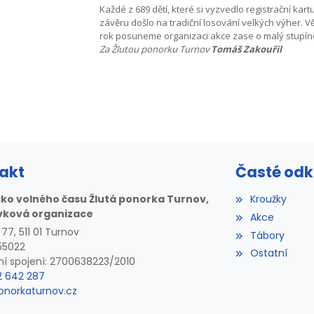
Každé z 689 dětí, které si vyzvedlo registrační kar
závěru došlo na tradiční losování velkých výher. 
rok posuneme organizaci akce zase o malý stupín
Za Žlutou ponorku Turnov
Tomáš Zakouřil
akt
Časté od
sko volného času Žlutá ponorka Turnov,
Kroužky
vková organizace
Akce
77, 511 01 Turnov
Tábory
55022
Ostatní
í spojení: 2700638223/2010
22 642 287
onorkaturnov.cz