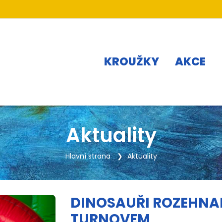
KROUŽKY
AKCE
Aktuality
Hlavní strana
Aktuality
DINOSAUŘI ROZEHNA
TURNOVEM