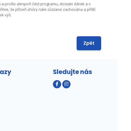
tu a prošlo alespoň část programu, dostalo dárek a v
Věříme, že přízeň shůry nám zůstane zachována a příští
ek výš.
Zpět
kazy
Sledujte nás