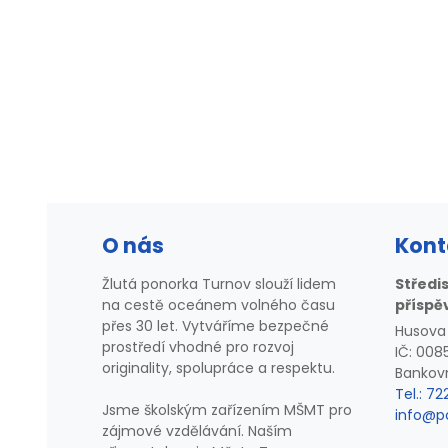
O nás
Kont
Žlutá ponorka Turnov slouží lidem
Středi
na cestě oceánem volného času
příspě
přes 30 let. Vytváříme bezpečné
Husova 
prostředí vhodné pro rozvoj
IČ: 008
originality, spolupráce a respektu.
Bankovn
Tel.: 7
Jsme školským zařízením MŠMT pro
info@p
zájmové vzdělávání. Naším