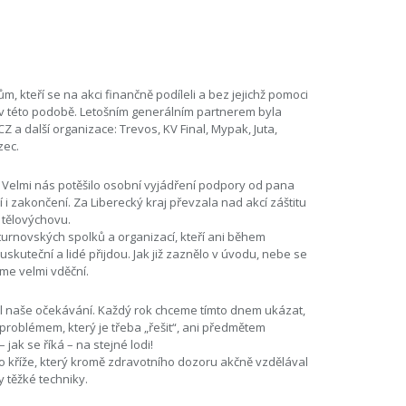
 kteří se na akci finančně podíleli a bez jejichž pomoci
v této podobě. Letošním generálním partnerem byla
a další organizace: Trevos, KV Final, Mypak, Juta,
zec.
. Velmi nás potěšilo osobní vyjádření podpory od pana
 i zakončení. Za Liberecký kraj převzala nad akcí záštitu
a tělovýchovu.
urnovských spolků a organizací, kteří ani během
skuteční a lidé přijdou. Jak již zaznělo v úvodu, nebe se
me velmi vděční.
l naše očekávání. Každý rok chceme tímto dnem ukázat,
 problémem, který je třeba „řešit“, ani předmětem
jak se říká – na stejné lodi!
 kříže, který kromě zdravotního dozoru akčně vzdělával
 těžké techniky.