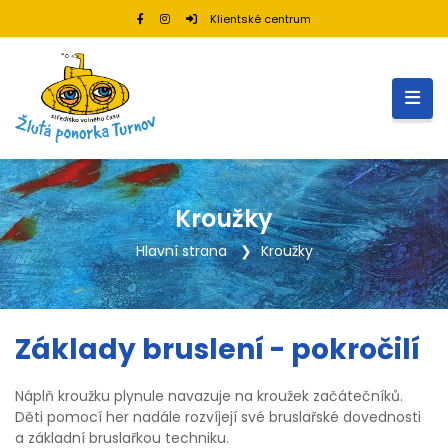
Klientské centrum
Kroužky
Hlavní strana
Kroužky
Základy bruslení - pokročilí
Náplň kroužku plynule navazuje na kroužek začátečníků.
Děti pomocí her nadále rozvíjejí své bruslařské dovednosti
a základní bruslařkou techniku.