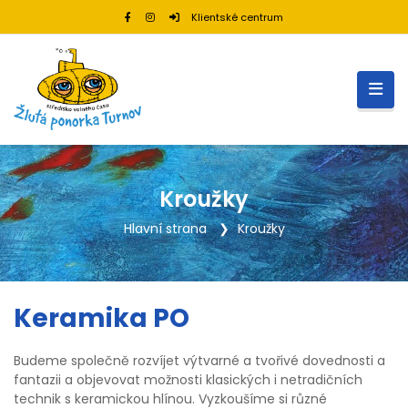
Klientské centrum
Kroužky
Hlavní strana
Kroužky
Keramika PO
Budeme společně rozvíjet výtvarné a tvořivé dovednosti a
fantazii a objevovat možnosti klasických i netradičních
technik s keramickou hlínou. Vyzkoušíme si různé