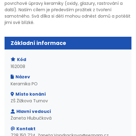
povrchové úpravy keramiky (oxidy, glazury, rastrování a
další). Naším cílem je především prožitek z tvoření
samotného. Svá dílka si děti mohou odnést domů a potěšit
jimi své blízké.
Základní informace
Kód
162008
Název
Keramika PO
Místo konání
ZŠ Žižkova Turnov
Hlavní vedoucí
Žaneta Hlubučková
Kontakt
728 150 724, Zaneta.Vondrackova@seznam.cz