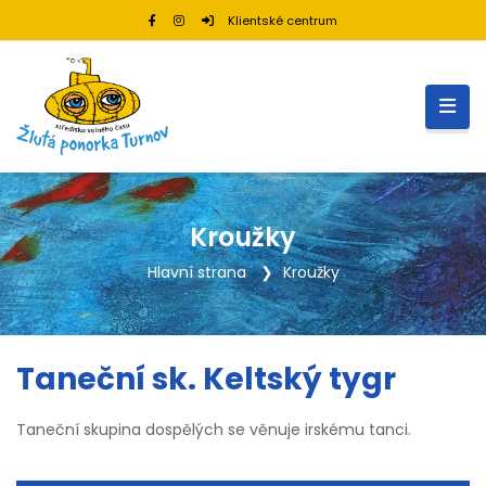
Klientské centrum
Kroužky
Hlavní strana
Kroužky
Taneční sk. Keltský tygr
Taneční skupina dospělých se věnuje irskému tanci.