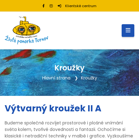
Klientské centrum
Kroužky
Hlavní strana
Kroužky
Výtvarný kroužek II A
Budeme společně rozvíjet prostorové i plošné vnímání
světa kolem, tvořivé dovednosti a fantazii. Ochočíme si
klasické i netradiční techniky v malbě i grafice. Vyzkoušíme