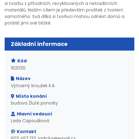
si tvorbu z přírodních, recyklovaných a netradičních
materiálů. Naším cílem je především prožitek z tvoření
samotného. Svá dílka si tvořivci mohou odnést domů a
potěšit jimi své blízké.
Základní informace
Kód
162030
Název
Výtvarný kroužek II A
Místo konání
budova Žluté ponorky
Hlavní vedoucí
Lada Capoušková
Kontakt
603 457 133, ladicka@email.cz