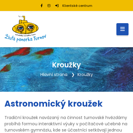
Klientské centrum
Kroužky
Hlavní strana
Kroužky
Astronomický kroužek
Tradiční kroužek navázaný na činnost turnovské hvězdárny
probíhá formou interaktivní výuky v počítačové učebně na
turnovském gymnáziu, kde se účastníci setkávají jednou