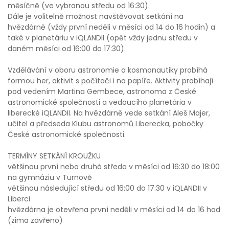
měsíčně (ve vybranou středu od 16:30).
Dále je volitelně možnost navštěvovat setkání na
hvězdárně (vždy první neděli v měsíci od 14 do 16 hodin) a
také v planetáriu v iQLANDII (opět vždy jednu středu v
daném měsíci od 16:00 do 17:30).
Vzdělávání v oboru astronomie a kosmonautiky probíhá
formou her, aktivit s počítači i na papíře. Aktivity probíhají
pod vedením Martina Gembece, astronoma z České
astronomické společnosti a vedoucího planetária v
liberecké iQLANDII. Na hvězdárně vede setkání Aleš Majer,
učitel a předseda Klubu astronomů Liberecka, pobočky
České astronomické společnosti.
TERMÍNY SETKÁNÍ KROUŽKU
většinou první nebo druhá středa v měsíci od 16:30 do 18:00
na gymnáziu v Turnově
většinou následující středu od 16:00 do 17:30 v iQLANDII v
Liberci
hvězdárna je otevřena první neděli v měsíci od 14 do 16 hod
(zima zavřeno)