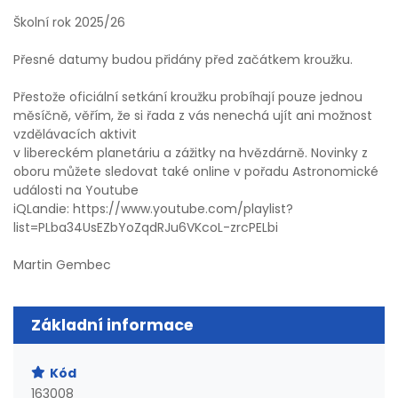
Školní rok 2025/26
Přesné datumy budou přidány před začátkem kroužku.
Přestože oficiální setkání kroužku probíhají pouze jednou
měsíčně, věřím, že si řada z vás nenechá ujít ani možnost
vzdělávacích aktivit
v libereckém planetáriu a zážitky na hvězdárně. Novinky z
oboru můžete sledovat také online v pořadu Astronomické
události na Youtube
iQLandie: https://www.youtube.com/playlist?
list=PLba34UsEZbYoZqdRJu6VKcoL-zrcPELbi
Martin Gembec
Základní informace
Kód
163008