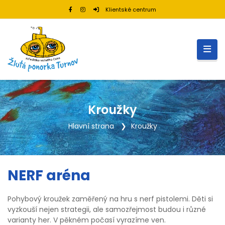
Klientské centrum
Kroužky
Hlavní strana
Kroužky
NERF aréna
Pohybový kroužek zaměřený na hru s nerf pistolemi. Děti si
vyzkouší nejen strategii, ale samozřejmost budou i různé
varianty her. V pěkném počasí vyrazíme ven.