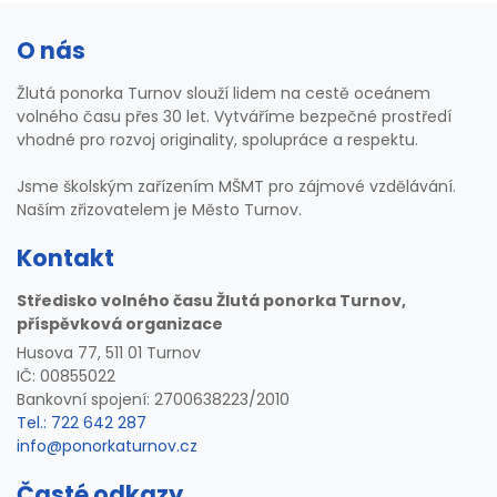
O nás
Žlutá ponorka Turnov slouží lidem na cestě oceánem
volného času přes 30 let. Vytváříme bezpečné prostředí
vhodné pro rozvoj originality, spolupráce a respektu.
Jsme školským zařízením MŠMT pro zájmové vzdělávání.
Naším zřizovatelem je Město Turnov.
Kontakt
Středisko volného času Žlutá ponorka Turnov,
příspěvková organizace
Husova 77, 511 01 Turnov
IČ: 00855022
Bankovní spojení: 2700638223/2010
Tel.: 722 642 287
info@ponorkaturnov.cz
Časté odkazy