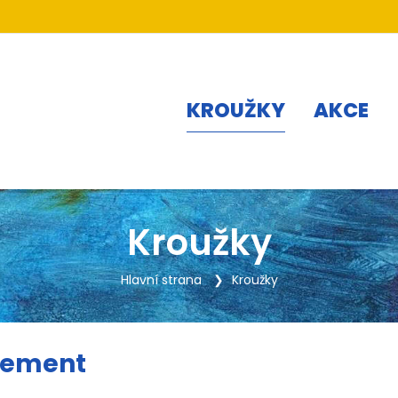
KROUŽKY
AKCE
Kroužky
Hlavní strana
Kroužky
vement