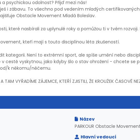
u a psychickou odolnost? Přijď mezi nás!
ješ i zábavu. To všechno pod vedením mladých certifikovaných tre
zajišťuje Obstacle Movement Mladá Boleslav.
nosti, které nasbírali za uplynulé roky a pomůžou ti v tvém rozvo
ovement, kteří mají s touto disciplínou léta zkušeností.
řadit kategorii. Není to extrémní sport, ale spíše umění nebo disci
e v cestě vyskytnou, jako kdyby šlo o stav ohrožení - chcete s
se od/k někomu/něčemu.
U A TAM VYŘADÍME ZÁJEMCE, KTEŘÍ ZJISTILI, ŽE KROUŽEK ČASOVĚ N
Název
PARKOUR Obstacle Movemen
Hlavní vedoucí