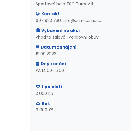
Sportovní hala TSC Turnov II
Kontakt
607 933 730, info@om-camp.cz
Vybavení na akci
vhodná sálová i venkovní obuv
Datum zahájení
18.09.2026
Dny konání
PÁ 14:00-15:00
1.pololetí
3 000 Kč
Rok
6 000 Kč