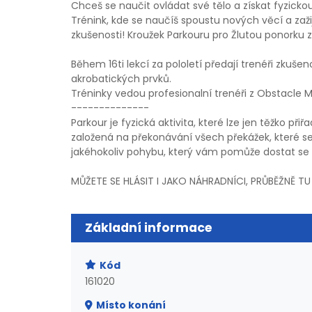
Chceš se naučit ovládat své tělo a získat fyzicko
Trénink, kde se naučíš spoustu nových věcí a zaži
zkušenosti! Kroužek Parkouru pro Žlutou ponorku 
Během 16ti lekcí za pololetí předají trenéři zkuše
akrobatických prvků.
Tréninky vedou profesionalní trenéři z Obstacle M
--------------
Parkour je fyzická aktivita, které lze jen těžko při
založená na překonávání všech překážek, které s
jakéhokoliv pohybu, který vám pomůže dostat 
MŮŽETE SE HLÁSIT I JAKO NÁHRADNÍCI, PRŮBĚŽNĚ T
Základní informace
Kód
161020
Místo konání