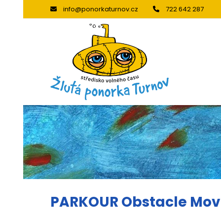
info@ponorkaturnov.cz
722 642 287
PARKOUR Obstacle Mo