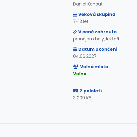
Daniel Kohout
Věková skupina
7-13 let
V ceně zahrnuto
pronájem haly, lektoři
Datum ukončení
04.06.2027
Volná místa
Volno
2.pololetí
3 000 Kč