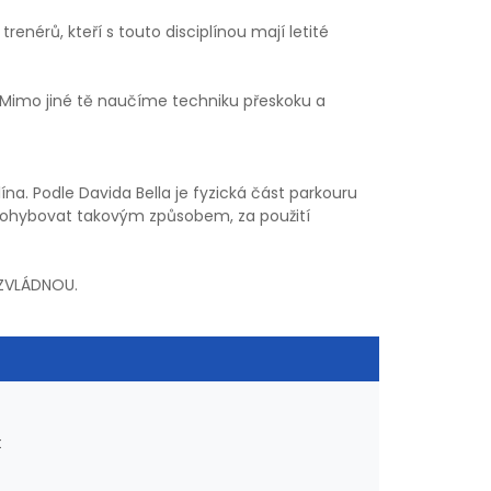
nérů, kteří s touto disciplínou mají letité
ji. Mimo jiné tě naučíme techniku přeskoku a
plína. Podle Davida Bella je fyzická část parkouru
e pohybovat takovým způsobem, za použití
EZVLÁDNOU.
t